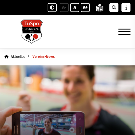
A-
A
A+
Aktuelles
Vereins-News