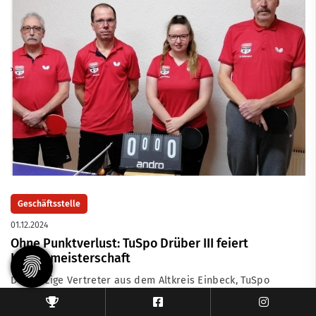
Geschäftsstelle
01.12.2024
Ohne Punktverlust: TuSpo Drüber III feiert
Herbstmeisterschaft
Der einzige Vertreter aus dem Altkreis Einbeck, TuSpo
Drüber, belegt mit seiner 3. Herrenmannschaft zum
Abschluss der ersten Halbserie in der 4. Kreisklasse