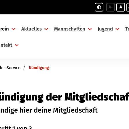
A-
A
rein
Aktuelles
Mannschaften
Jugend
T
ntakt
der-Service
Kündigung
ündigung der Mitgliedschaf
ndige hier deine Mitgliedschaft
ritt 1 von 3