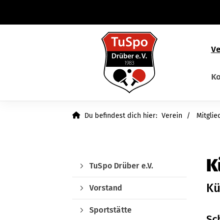
Ve
Ko
Du befindest dich hier:
Verein
Mitglie
K
TuSpo Drüber e.V.
Kü
Vorstand
Sportstätte
Sch