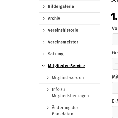
Bildergalerie
1
Archiv
Vo
Vereinshistorie
Quicklinks
Vereinsmeister
Ge
Training
Satzung
Trainingszeiten
Mitglieder-Service
Trainerteam
Mi
Mitglied werden
Sondertraining
Projekte
Info zu
Mitgliedsbeiträgen
E-
Änderung der
Bankdaten