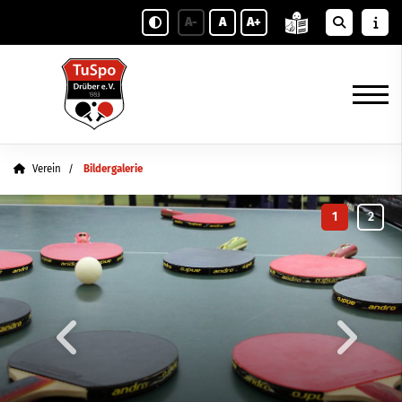
A-
A
A+
Verein
Bildergalerie