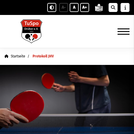
A-
A
A+
Startseite
Protokoll JHV